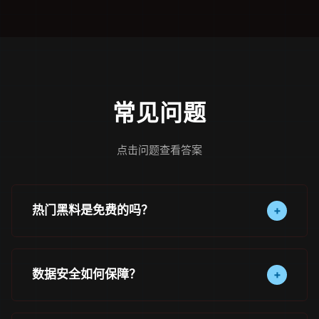
常见问题
点击问题查看答案
热门黑料是免费的吗？
+
热门黑料提供功能完整的免费版本，个人用户和小团
队可以永久免费使用。高级功能和企业服务按需付
数据安全如何保障？
+
费。
热门黑料采用256位SSL/TLS传输加密和AES-256存